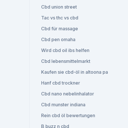
Cbd union street
Tac vs thc vs cbd
Cbd für massage
Cbd pen omaha
Wird cbd oil ibs helfen
Cbd lebensmittelmarkt
Kaufen sie cbd-öl in altoona pa
Hanf cbd trockner
Cbd nano nebelinhalator
Cbd munster indiana
Rein cbd öl bewertungen
B buzz n cbd