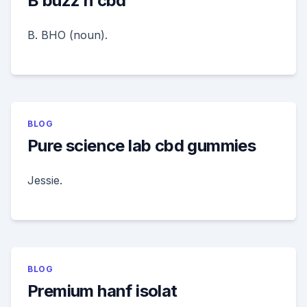
B buzz n cbd
B. BHO (noun).
BLOG
Pure science lab cbd gummies
Jessie.
BLOG
Premium hanf isolat